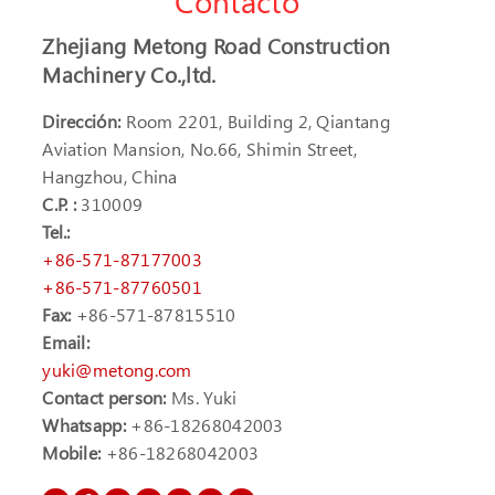
Contacto
Zhejiang Metong Road Construction
Machinery Co.,ltd.
Dirección:
Room 2201, Building 2, Qiantang
Aviation Mansion, No.66, Shimin Street,
Hangzhou, China
C.P. :
310009
Tel.:
+86-571-87177003
+86-571-87760501
Fax:
+86-571-87815510
Email:
yuki@metong.com
Contact person:
Ms. Yuki
Whatsapp:
+86-18268042003
Mobile:
+86-18268042003