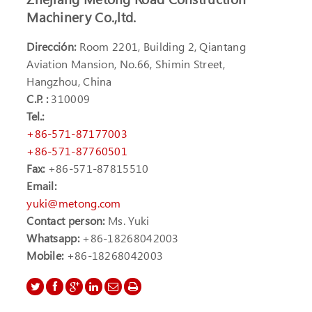
Machinery Co.,ltd.
Dirección:
Room 2201, Building 2, Qiantang
Aviation Mansion, No.66, Shimin Street,
Hangzhou, China
C.P. :
310009
Tel.:
+86-571-87177003
+86-571-87760501
Fax:
+86-571-87815510
Email:
yuki@metong.com
Contact person:
Ms. Yuki
Whatsapp:
+86-18268042003
Mobile:
+86-18268042003