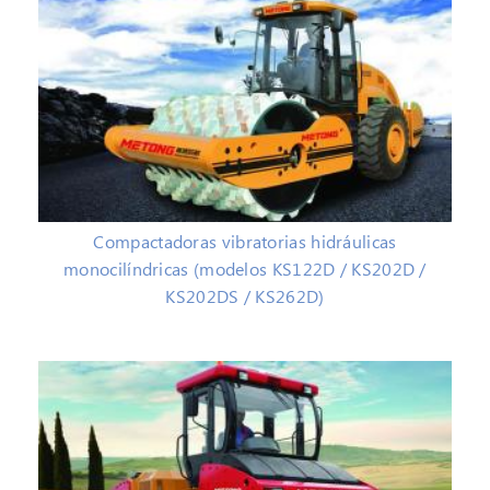
Compactadoras vibratorias hidráulicas
monocilíndricas (modelos KS122D / KS202D /
KS202DS / KS262D)