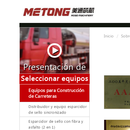
Inicio
Sobr
Presentación de
video
Seleccionar equipos
Equipos para Construcción
de Carreteras
Distribuidor y equipo esparcidor
de sello sincronizado
Esparcidor de sello con fibra y
asfalto (2 en 1)