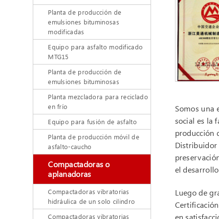
Planta de producción de
emulsiones bituminosas
modificadas
Equipo para asfalto modificado
MTG15
Planta de producción de
emulsiones bituminosas
Planta mezcladora para reciclado
en frío
Somos una em
social es la
Equipo para fusión de asfalto
producción d
Planta de producción móvil de
Distribuidor
asfalto-caucho
preservación
Compactadoras o
el desarroll
aplanadoras
Luego de gra
Compactadoras vibratorias
hidráulica de un solo cilindro
Certificació
en satisfacc
Compactadoras vibratorias