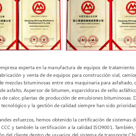
presa experta en la manufactura de equipos de tratamiento de
 fabricación y venta de de equipos para construcción vial, camio
e mezclas bituminosas entre otra maquinaria para asfaltado, 
 de asfalto, Aspersor de bitumen, esparcidoras de sello asfálti
 de calor, plantas de producción de emulsiones bituminosas. D
o tecnológico y la gestión de calidad siempre han sido priorid
ndes esfuerzos, hemos obtenido la certificación de sistemas d
n CCC y también la certificación a la calidad ISO9001. Tambi
ión del cliente dentro de usuarios del sistema de transporte Ch