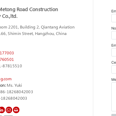
Metong Road Construction
Co.,ltd.
om 2201, Building 2, Qiantang Aviation
.66, Shimin Street, Hangzhou, China
9
7177003
7760501
1-87815510
g.com
son:
Ms. Yuki
86-18268042003
-18268042003