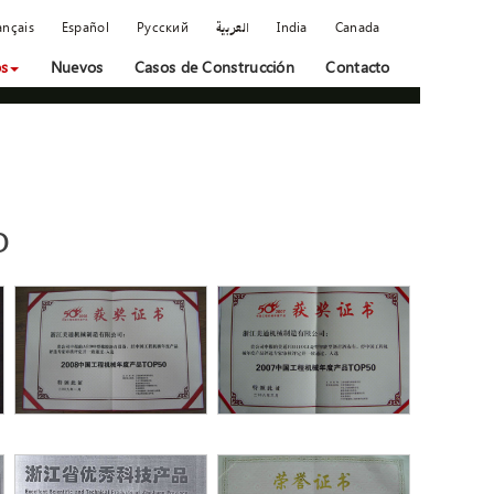
ançais
Español
Русский
العربية
India
Canada
os
Nuevos
Casos de Construcción
Contacto
o