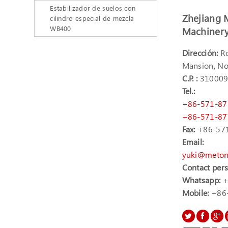
Estabilizador de suelos con
Zhejiang 
cilindro especial de mezcla
WB400
Machinery 
Dirección:
Ro
Mansion, No
C.P. :
31000
Tel.:
+86-571-8
+86-571-8
Fax:
+86-57
Email:
yuki@meton
Contact per
Whatsapp:
+
Mobile:
+86