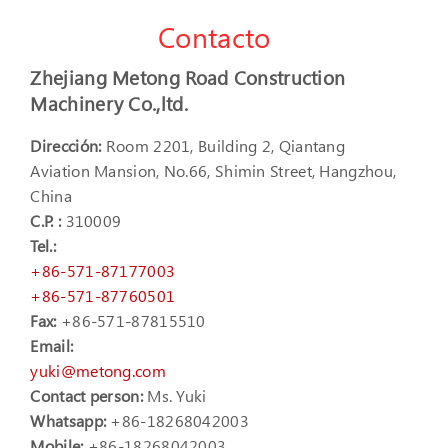
Contacto
Zhejiang Metong Road Construction
Machinery Co.,ltd.
Dirección:
Room 2201, Building 2, Qiantang
Aviation Mansion, No.66, Shimin Street, Hangzhou,
China
C.P. :
310009
Tel.:
+86-571-87177003
+86-571-87760501
Fax:
+86-571-87815510
Email:
yuki@metong.com
Contact person:
Ms. Yuki
Whatsapp:
+86-18268042003
Mobile:
+86-18268042003