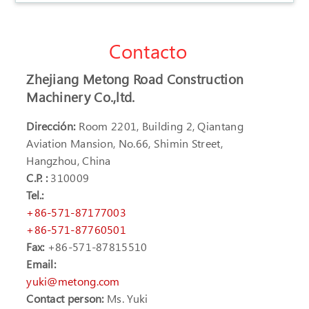
Contacto
Zhejiang Metong Road Construction
Machinery Co.,ltd.
Dirección:
Room 2201, Building 2, Qiantang
Aviation Mansion, No.66, Shimin Street,
Hangzhou, China
C.P. :
310009
Tel.:
+86-571-87177003
+86-571-87760501
Fax:
+86-571-87815510
Email:
yuki@metong.com
Contact person:
Ms. Yuki