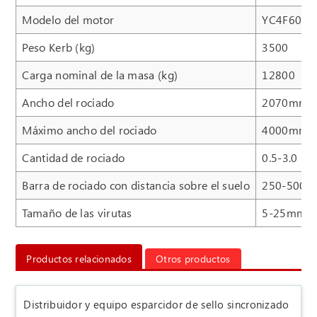
Modelo del motor
YC4F60Z-
Peso Kerb (kg)
3500
Carga nominal de la masa (kg)
12800
Ancho del rociado
2070mm
Máximo ancho del rociado
4000mm
Cantidad de rociado
0.5-3.0 L/
Barra de rociado con distancia sobre el suelo
250-500
Tamaño de las virutas
5-25mm
Productos relacionados
Otros productos
Distribuidor y equipo esparcidor de sello sincronizado