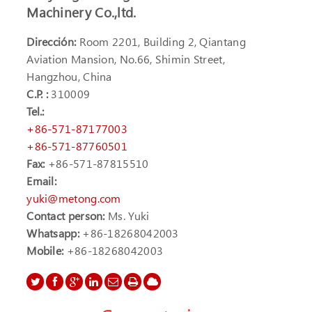
Machinery Co.,ltd.
Dirección:
Room 2201, Building 2, Qiantang
Aviation Mansion, No.66, Shimin Street,
Hangzhou, China
C.P. :
310009
Tel.:
+86-571-87177003
+86-571-87760501
Fax:
+86-571-87815510
Email:
yuki@metong.com
Contact person:
Ms. Yuki
Whatsapp:
+86-18268042003
Mobile:
+86-18268042003