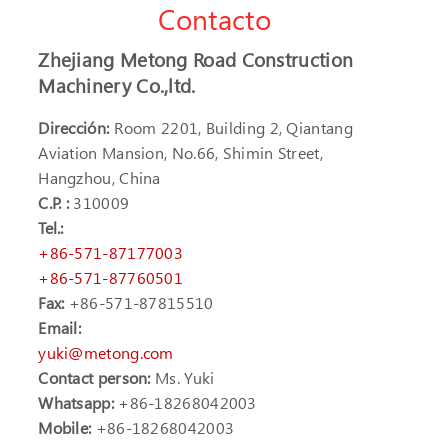
Contacto
Zhejiang Metong Road Construction
Machinery Co.,ltd.
Dirección:
Room 2201, Building 2, Qiantang
Aviation Mansion, No.66, Shimin Street,
Hangzhou, China
C.P. :
310009
Tel.:
+86-571-87177003
+86-571-87760501
Fax:
+86-571-87815510
Email:
yuki@metong.com
Contact person:
Ms. Yuki
Whatsapp:
+86-18268042003
Mobile:
+86-18268042003