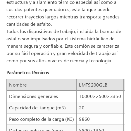
estructura y aislamiento térmico especial así como a
sus dos potentes quemadores, este tanque puede
recorrer trayectos largos mientras transporta grandes
cantidades de asfalto.
Todos los dispositivos de trabajo, incluida la bomba de
asfalto son impulsados por el sistema hidráulico de
manera segura y confiable. Este camión se caracteriza
por su fácil operación y gran velocidad de trabajo así
como por sus altos niveles de ciencia y tecnología.
Parámetros técnicos
Nombre
LMT9200GLB
L
Dimensiones generales
10000×2500×3350
1
Capacidad del tanque (m3)
20
2
Peso completo de la carga (KG)
9860
9
Distancia entre ejes (mm)
5800+1350
5