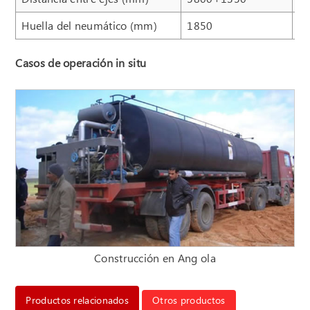
Huella del neumático (mm)
1850
1
Casos de operación in situ
Construcción en Ang ola
Productos relacionados
Otros productos