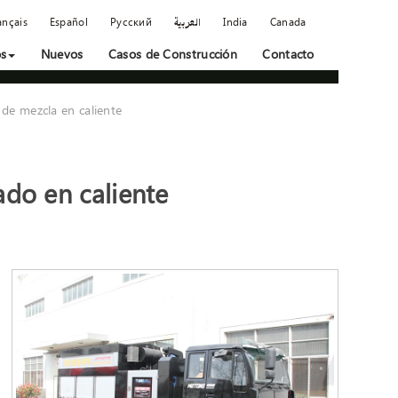
ançais
Español
Русский
العربية
India
Canada
os
Nuevos
Casos de Construcción
Contacto
de mezcla en caliente
ado en caliente