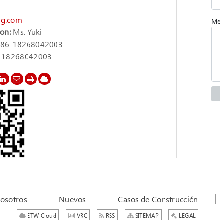
g.com
son:
Ms. Yuki
86-18268042003
-18268042003
osotros
Nuevos
Casos de Construcción
ETW Cloud
VRC
RSS
SITEMAP
LEGAL