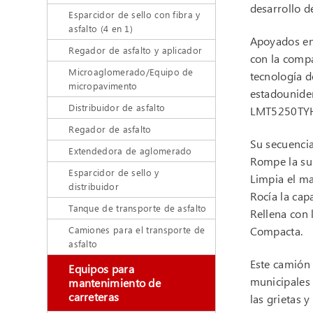
desarrollo d
Esparcidor de sello con fibra y
asfalto (4 en 1)
Apoyados en 
Regador de asfalto y aplicador
con la comp
Microaglomerado/Equipo de
tecnología d
micropavimento
estadounide
Distribuidor de asfalto
LMT5250TY
Regador de asfalto
Su secuencia
Extendedora de aglomerado
Rompe la sup
Esparcidor de sello y
Limpia el ma
distribuidor
Rocía la cap
Tanque de transporte de asfalto
Rellena con 
Camiones para el transporte de
Compacta.
asfalto
Este camión 
Equipos para
municipales 
mantenimiento de
carreteras
las grietas y