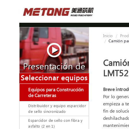
Inicio
Prod
Camión par
Camión
Presentación de
LMT52
video
Seleccionar equipos
Breve introd
Equipos para Construcción
de Carreteras
Por lo gener
empieza a t
Distribuidor y equipo esparcidor
fin de soluc
de sello sincronizado
deshilachado
Esparcidor de sello con fibra y
mantenimien
asfalto (2 en 1)