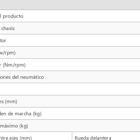
l producto
 chasís
tor
kw/rpm)
r (Nm/rpm)
iones del neumático
es (mm)
den de marcha (kg)
 máximo (kg)
ntre ejes (mm)
Rueda delantera