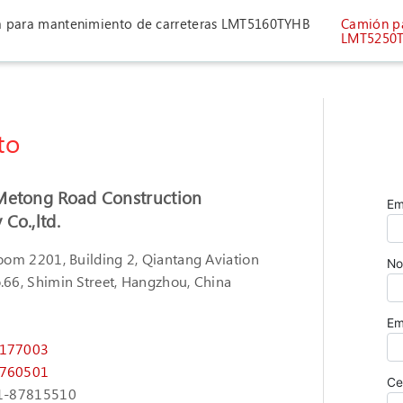
 para mantenimiento de carreteras LMT5160TYHB
Camión pa
LMT5250
to
Metong Road Construction
Co.,ltd.
om 2201, Building 2, Qiantang Aviation
.66, Shimin Street, Hangzhou, China
9
7177003
7760501
1-87815510