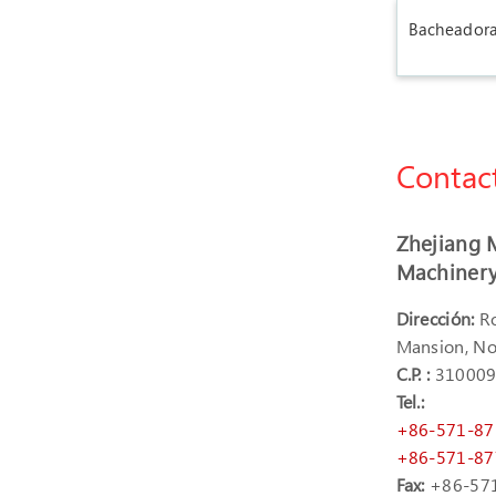
Bacheadora
Contac
Zhejiang 
Machinery 
Dirección:
Ro
Mansion, No
C.P. :
31000
Tel.:
+86-571-8
+86-571-8
Fax:
+86-57