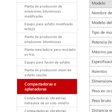
Modelo
Planta de producción de
emulsiones bituminosas
Nombre de
modificadas
Modelo del
Equipo para asfalto modificado
MTG15
Tipo de mo
Planta de producción de
Potencia (
emulsiones bituminosas
Planta mezcladora para reciclado
Máximo pa
en frío
Especificac
Equipo para fusión de asfalto
Planta de producción móvil de
Asientos
asfalto-caucho
Dimension
Compactadoras o
aplanadoras
Peso en or
Compactadoras vibratorias
Peso bruto
hidráulica de un solo cilindro
Distancia e
Compactadoras vibratorias