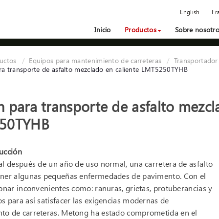
English
Fr
Inicio
Productos
Sobre nosotr
uctos
Equipos para mantenimiento de carreteras
Transportador 
a transporte de asfalto mezclado en caliente LMT5250TYHB
 para transporte de asfalto mezcl
50TYHB
ucción
al después de un año de uso normal, una carretera de asfalto
ener algunas pequeñas enfermedades de pavimento. Con el
ionar inconvenientes como: ranuras, grietas, protuberancias y
s para así satisfacer las exigencias modernas de
to de carreteras. Metong ha estado comprometida en el