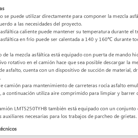
cas
po se puede utilizar directamente para componer la mezcla asfá
uerdo a las necesidades del proyecto.
 asfáltica caliente puede mantener su temperatura durante el 
 asfáltica en frío puede ser calentada a 140 y 160℃ durante to
to de la mezcla asfáltica está equipado con puerta de mando hid
itivo rotativo en el camión hace que sea posible descargar la m
 de asfalto, cuenta con un dispositivo de succión de material, 
.
 de camión para mantenimiento de carreteras rocía asfalto emul
 a continuación utiliza aire comprimido para limpiar y barrer 
camión LMT5250TYHB también está equipado con un conjunto co
 auxiliares necesarias para los trabajos de parcheo de grietas.
técnicos